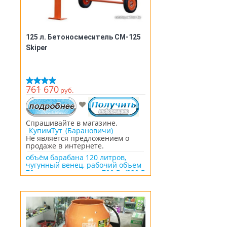
125 л. Бетоносмеситель СМ-125
Skiper
761
670
руб.
Спрашивайте в магазине.
_КупимТут_(Барановичи)
Не является предложением о
продаже в интернете.
объём барабана 120 литров,
чугунный венец, рабочий объем
70 литров, двигатель 700 Вт/220 В
+ 20 рублей скидка на
тачку