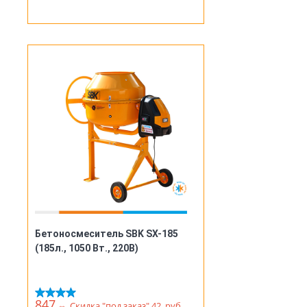
Бетоносмеситель SBK SX-185
(185л., 1050 Вт., 220В)
847
⇔
Скидка "под заказ" 42 руб.