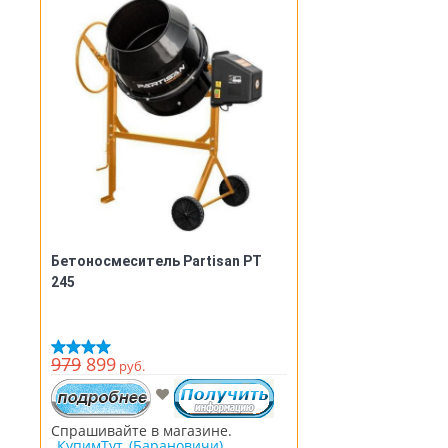
Бетоносмеситель Partisan PT
245
979
899
руб.
Спрашивайте в магазине.
_КупимТут_(Барановичи)