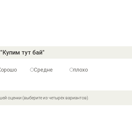
"Купим тут бай"
Хорошо
Средне
плохо
шей оценки (выберите из четырёх вариантов).