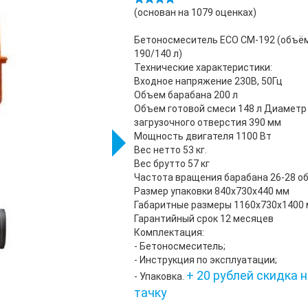
(основан на
1079
оценках)
Бетоносмеситель ECO CM-192 (объё
190/140 л)
Технические характеристики:
Входное напряжение 230В, 50Гц
Объем барабана 200 л
Объем готовой смеси 148 л Диаметр
загрузочного отверстия 390 мм
Мощность двигателя 1100 Вт
Вес нетто 53 кг.
Вес брутто 57 кг
Частота вращения барабана 26-28 о
Размер упаковки 840x730x440 мм
Габаритные размеры 1160x730x1400
Гарантийный срок 12 месяцев
Комплектация:
- Бетоносмеситель;
- Инструкция по эксплуатации;
+ 20 рублей скидка 
- Упаковка.
тачку