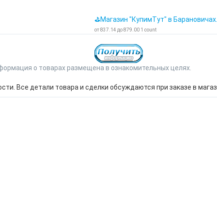
⛳Магазин "КупимТут" в Барановичах
от
837.14
до
879.00
1
count
формация о товарах размещена в ознакомительных целях.
ти. Все детали товара и сделки обсуждаются при заказе в магаз