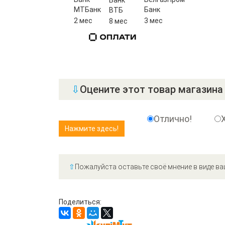
Банк
МТБанк
Банк
ВТБ
2 мес
3 мес
8 мес
⇩
Оцените этот товар магазина 
Отлично!
⇧
Пожалуйста оставьте своё мнение в виде ва
Поделиться: