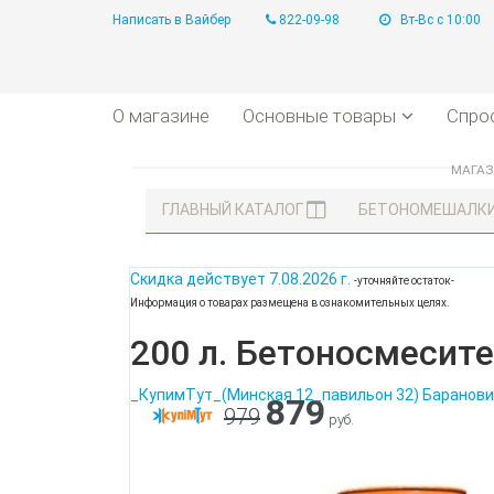
Написать в Вайбер
822-09-98
Вт-Вс с 10:00
О магазине
Основные товары
Спро
МАГА
ГЛАВНЫЙ КАТАЛОГ
БЕТОНОМЕШАЛКИ
Скидка действует
7.08.2026 г.
-уточняйте остаток-
Информация о товарах размещена в ознакомительных целях.
200 л. Бетоносмесите
_КупимТут_(Минская 12_павильон 32) Баранови
879
979
руб.