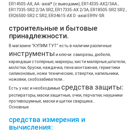
ER14505-AX, AA -axial* (с выводами), ER14335-AX2/3AA ,
ER17335-SR2 2/3A SR2, ER17335-AX 2/3A, ER18505-SR2 SR2 ,
ER26500-SR2 C SR2, ER34615-AX D -axial ER9V-SR.
строительные и бытовые
принадлежности.
В магазине "КУПИМ ТУТ" есть в наличии различные
инструменты
и ключи: саморезы, дюбеля,
карандаши столярные, маркеры, кисти малярные,шпатели,
молотки, бруски, наждачка, пена монтажная, герметики
силиконовые, ножи технические, отвертки, напильники,
ножовки, скобозабиватели...
средства защиты:
Есть у нас и необходимые
респираторы, маски защитные, очки, перчатки, наушники
противошумные, маски и щитки сварщика...
Основные
средства измерения и
вычисления: