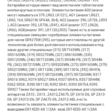
CR1620, CR2016, CR2025, CR2032 , CR2430, CR2450 - это
батарейки которые имеют вид монетки или таблетки или
кнопки круглые и плоские. Элементы питания AG0 (иначе
могут называться 379, LR63, LR 521), AG1 (аналог LR621,
LR60, 164, SR621W, GP64A, 364), AG2 (аналог 396, LR726, LR59
), AG3 (аналог 392, LR736, LR41), AG4 (аналог 377, LR626,
LR66), AG8(аналог 391, LR1120,LR55) Также есть в наличии
специальные свинцово-серебряные элементы питания
для часов SR927SW (395), которые изготовлены по другой
технологии для более долговечного использования и под
заказ другие специальные (315) SR716SWN, (317)
SR516SWN, (319) SR527SWN, (321) SR616SWN, (335)
SR512SWN, (346) SR712SWN, (357) SR44N-PB, (357) SR44N-
PB, (362) SR721SWN, (371) SR920SWN, (373) SR916SWN, (379)
SR521SWN3, (381) SR1120N, (389) SR1130 N, (392) SR41N,
(394) SR936SWN, (397) SR726SWN, (397) SR726SWN, R317
SR516 SR62, R319 SR527 SR64, R337 SR416, R357 SR44W,
R362 SR58 , R390 SR1130, R392 SR41, R393 SR754, R395
SR927 Также батарейки чаще используемые для слуховых
аппаратов ZA10 , ZA13 , ZA312,ZA675, GP ZA10-D6, GP ZA13-
D6, GP ZA312-D6, GP ZA675-D6, ZA312-6BL и есть
возможность заказать элементы питания специальные с
выводами ER14250-AX 1/2AA -axial, ER14250-AX 1/2AA