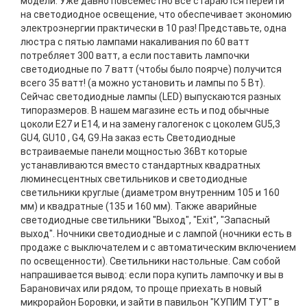
модели. Уже давно повсеместно все стараются перейти
на светодиодное освещение, что обеспечивает экономию
электроэнергии практически в 10 раз! Представьте, одна
люстра с пятью лампами накаливания по 60 ватт
потребляет 300 ватт, а если поставить лампочки
светодиодные по 7 ватт (чтобы было поярче) получится
всего 35 ватт! (а можно установить и лампы по 5 Вт).
Сейчас светодиодные лампы (LED) выпускаются разных
типоразмеров. В нашем магазине есть и под обычные
цоколи Е27 и Е14, и на замену галогенок с цоколем GU5,3
GU4, GU10 , G4, G9.На заказ есть Светодиодные
встраиваемые панели мощностью 36Вт которые
устанавливаются вместо стандартных квадратных
люминесцентных светильников и светодиодные
светильники круглые (диаметром внутренним 105 и 160
мм) и квадратные (135 и 160 мм). Также аварийные
светодиодные светильники "Выход", "Exit", "Запасный
выход". Ночники светодиодные и с лампой (ночники есть в
продаже с выключателем и с автоматическим включением
по освещенности). Светильники настольные. Сам собой
напрашивается вывод: если пора купить лампочку и вы в
Барановичах или рядом, то проще приехать в новый
микрорайон Боровки, и зайти в павильон "КУПИМ ТУТ" в