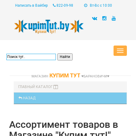
Написать в Вайбер
822-09-98
Вт-Вс с 10:00
Toggle
navigat
КУПИМ ТУТ
МАГАЗИН
♥БАРАНОВИЧИ♥
ГЛАВНЫЙ КАТАЛОГ
НАЗАД
Ассортимент товаров в
Магазине "Купим тут!"