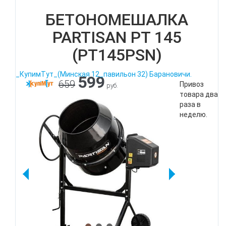
БЕТОНОМЕШАЛКА
PARTISAN PT 145
(PT145PSN)
_КупимТут_(Минская 12_павильон 32) Барановичи.
599
659
Привоз
руб.
товара два
раза в
неделю.