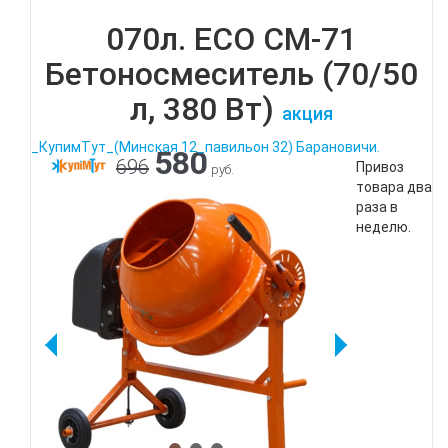
070л. ECO CM-71
Бетоносмеситель (70/50
л, 380 Вт)
акция
_КупимТут_(Минская 12_павильон 32) Барановичи.
580
696
Привоз
руб.
товара два
раза в
неделю.