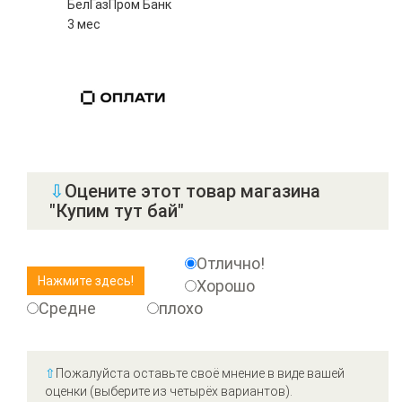
БелГазПром Банк
3 мес
⇩
Оцените этот товар магазина
"Купим тут бай"
Отлично!
Хорошо
Средне
плохо
⇧
Пожалуйста оставьте своё мнение в виде вашей
оценки (выберите из четырёх вариантов).