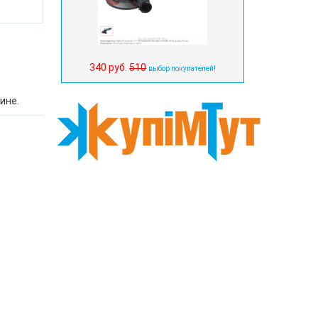
340 руб.
510
выбор покупателей!
ине.