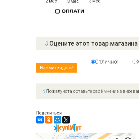
2 мес
3 мес
8 мес
⇩
Оцените этот товар магазина 
Отлично!
⇧
Пожалуйста оставьте своё мнение в виде ва
Поделиться: