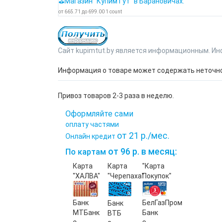
⛳Магазин "КупимТут" в Барановичах.
от
665.71
до
699.00
1
count
Сайт kupimtut.by является информационным. Ин
Информация о товаре может содержать неточнос
Привоз товаров 2-3 раза в неделю.
Оформляйте сами
оплату частями
от 21 р./мес.
Онлайн кредит
от 96 р. в месяц:
По картам
Карта
Карта
"Карта
"ХАЛВА"
"Черепаха"
Покупок"
Банк
БелГазПром
Банк
МТБанк
Банк
ВТБ