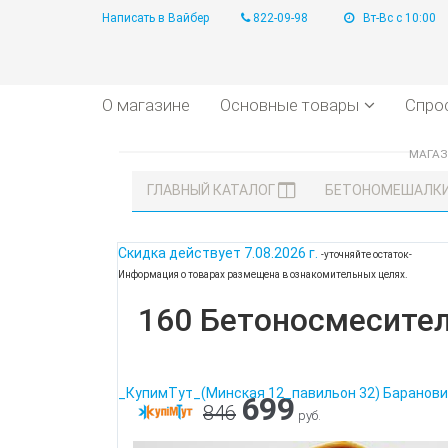
Написать в Вайбер
822-09-98
Вт-Вс с 10:00
О магазине
Основные товары
Спро
МАГА
ГЛАВНЫЙ КАТАЛОГ
БЕТОНОМЕШАЛКИ
Скидка действует
7.08.2026 г.
-уточняйте остаток-
Информация о товарах размещена в ознакомительных целях.
160 Бетоносмесител
_КупимТут_(Минская 12_павильон 32) Баранови
699
846
руб.