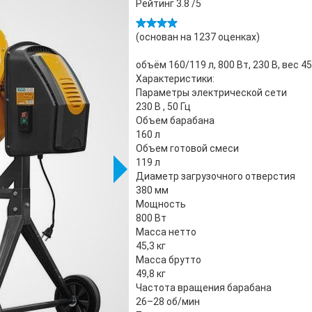
Рейтинг
3.8
/5
(основан на
1237
оценках)
объём 160/119 л, 800 Вт, 230 В, вес 45
Характеристики:
Параметры электрической сети
230 В , 50 Гц
Объем барабана
160 л
Объем готовой смеси
119 л
Диаметр загрузочного отверстия
380 мм
Мощность
800 Вт
Масса нетто
45,3 кг
Масса брутто
49,8 кг
Частота вращения барабана
26–28 об/мин