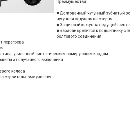
Преимущества:
■ Долговечный чугунный зубчатый ве
чугунная ведущая шестерня
■ Защитный кожух на ведущей шесте
■ Барабан крепится к подшипнику с
болтового соединения
т перегрева
ля
о типа, усиленный синтетическим армирующим кордом
ащиты от случайного включения
евого колеса
по строительному участку