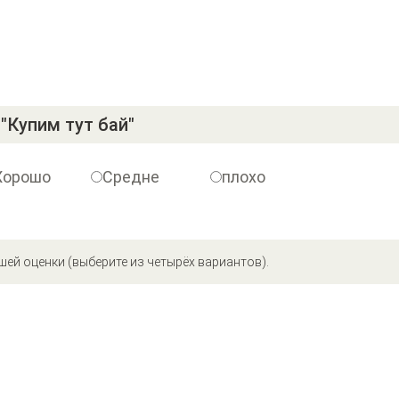
"Купим тут бай"
Хорошо
Средне
плохо
шей оценки (выберите из четырёх вариантов).