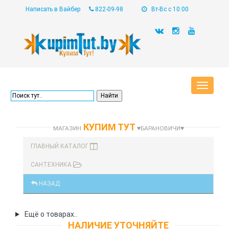
Написать в Вайбер
822-09-98
Вт-Вс с 10:00
Toggle
navigat
КУПИМ ТУТ
МАГАЗИН
♥БАРАНОВИЧИ♥
ГЛАВНЫЙ КАТАЛОГ
САНТЕХНИКА
НАЗАД
Ещё о товарах..
НАЛИЧИЕ УТОЧНЯЙТЕ