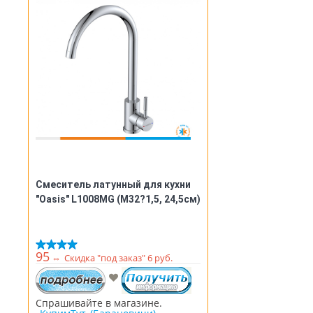
Смеситель латунный для кухни
"Oasis" L1008MG (М32?1,5, 24,5см)
95
⇔
Скидка "под заказ" 6 руб.
Спрашивайте в магазине.