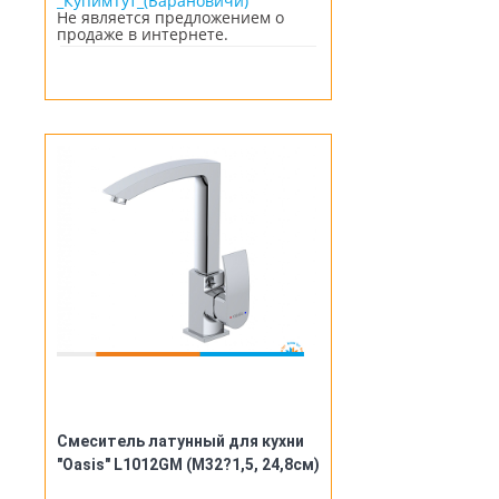
_КупимТут_(Барановичи)
Не является предложением о
продаже в интернете.
Смеситель латунный для кухни
"Oasis" L1012GM (М32?1,5, 24,8см)