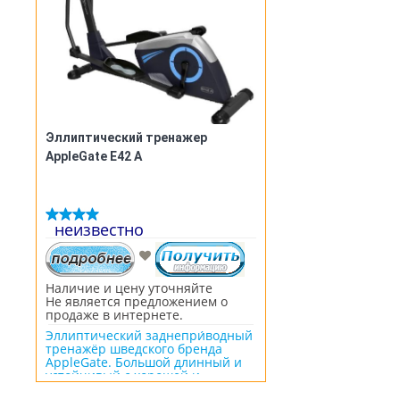
пользователя 130 кг
Эллиптический тренажер
AppleGate E42 A
неизвестно
Наличие и цену уточняйте
Не является предложением о
продаже в интернете.
Эллиптический заднепри́водный
тренажёр шведского бренда
AppleGate. Большой длинный и
устойчивый с хорошей и
равномерной биомеханикой.