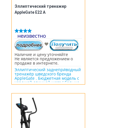
Эллиптический тренажер
AppleGate E22 A
неизвестно
Наличие и цену уточняйте
Не является предложением о
продаже в интернете.
Эллиптический заднепри́водный
тренажёр шведского бренда
AppleGate . Бюджетная модель с
хорошей длинной шага ( больше
40 сантиметров), с возможностью
реверсивного хода. Судя по
хорошему весу НЕТТО, не смотря
на удешевление конструкции,
производителем выполнены все
конструктивные нюансы. Вполне
подходит для полноценной
тренировки.
Длина шага 42 см
Максимальная масса