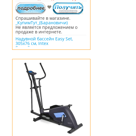
Спрашивайте в магазине.
_КупимТут_(Барановичи)
Не является предложением о
продаже в интернете.
Надувной бассейн Easy Set,
305x76 см, Intex
Бассейн выполнен из плотного и
надежного трехслойного
материала (2 слоя ПВХ и 1 слой
полиэстера), обору??ован
сливным клапаном, что
позволяет подключить любой
садовый шланг и слить воду в
удобное место.