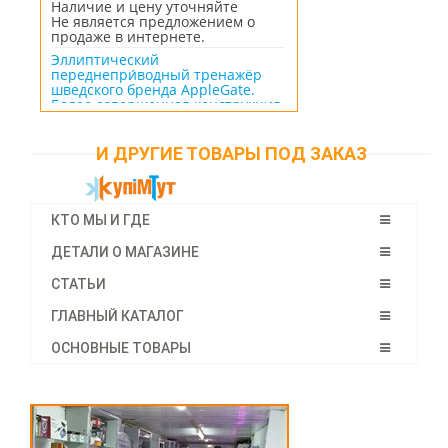
Наличие и цену уточняйте
Не является предложением о
продаже в интернете.
Эллиптический
переднепри́водный тренажёр
шведского бренда AppleGate.
Более совершенная конструкция
с хорошей и равномерной
биомеханикой. Создаёт более
натуральную загрузку мыщц.
И ДРУГИЕ ТОВАРЫ ПОД ЗАКАЗ
Расстояние между педалями 15
см.
Длина шага 42 см
Количество уровней нагрузки 16
КТО МЫ И ГДЕ
Максимальная масса
пользователя 130 кг
ДЕТАЛИ О МАГАЗИНЕ
СТАТЬИ
ГЛАВНЫЙ КАТАЛОГ
ОСНОВНЫЕ ТОВАРЫ