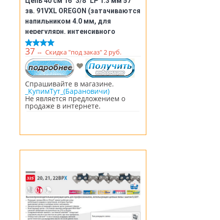
Цепь 40 см 16" 3/8" LP 1.3 мм 57
зв. 91VXL OREGON (затачиваются
напильником 4.0 мм, для
нерегулярн. интенсивного
использования) (91VXL057E)
37
⇔
Скидка "под заказ" 2 руб.
Спрашивайте в магазине.
_КупимТут_(Барановичи)
Не является предложением о
продаже в интернете.