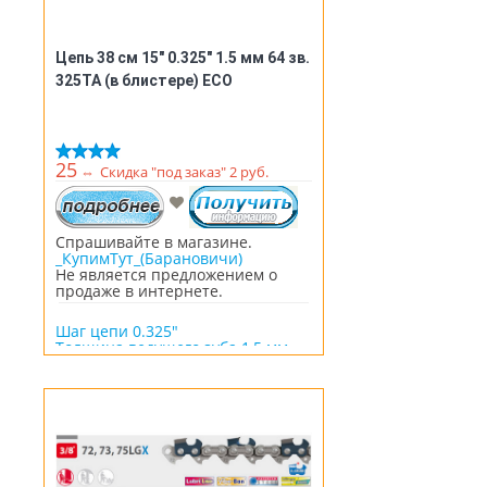
Цепь 38 см 15" 0.325" 1.5 мм 64 зв.
325TA (в блистере) ECO
25
⇔
Скидка "под заказ" 2 руб.
Спрашивайте в магазине.
_КупимТут_(Барановичи)
Не является предложением о
продаже в интернете.
Шаг цепи 0.325"
Толщина ведущего зуба 1,5 мм
Количество звеньев 64 шт
Длина шины 15" / 38 см