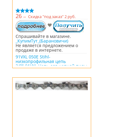
26
⇔
Скидка "под заказ" 2 руб.
Спрашивайте в магазине.
_КупимТут_(Барановичи)
Не является предложением о
продаже в интернете.
91VXL 050E Stihl-
низкопрофильная цепь
3/8”-91VXL Цепь для цепной пилы
Stihl MS180