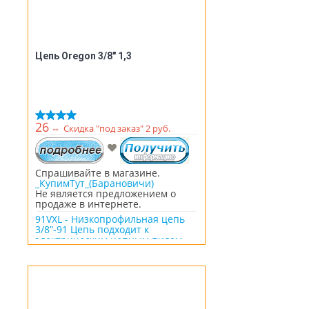
Цепь Oregon 3/8" 1,3
26
⇔
Скидка "под заказ" 2 руб.
Спрашивайте в магазине.
_КупимТут_(Барановичи)
Не является предложением о
продаже в интернете.
91VXL - Низкопрофильная цепь
3/8”-91 Цепь подходит к
электрическим цепным пилам
Stern CS 405YT+; CS 405C; CS 405E