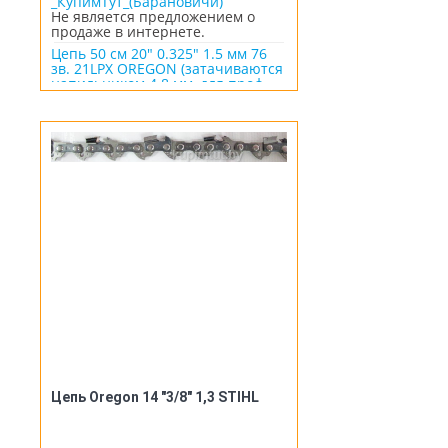
_КупимТут_(Барановичи)
Не является предложением о
продаже в интернете.
Цепь 50 см 20" 0.325" 1.5 мм 76
зв. 21LPX OREGON (затачиваются
напильником 4.8 мм, для проф.
интенсивного использования)
(21LPX076E)
Цепь Oregon 14 "3/8" 1,3 STIHL