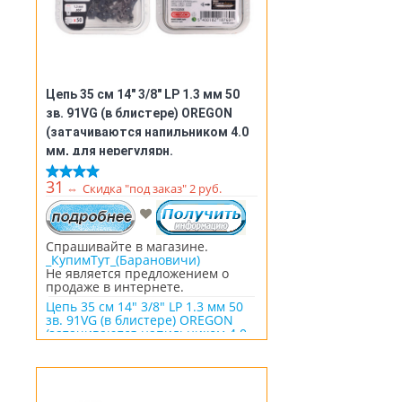
Цепь 35 см 14" 3/8" LP 1.3 мм 50
зв. 91VG (в блистере) OREGON
(затачиваются напильником 4.0
мм, для нерегулярн.
интенсивного использования)
31
⇔
Скидка "под заказ" 2 руб.
(Q91VG050E)
Спрашивайте в магазине.
_КупимТут_(Барановичи)
Не является предложением о
продаже в интернете.
Цепь 35 см 14" 3/8" LP 1.3 мм 50
зв. 91VG (в блистере) OREGON
(затачиваются напильником 4.0
мм, для нерегулярн.
интенсивного использования)