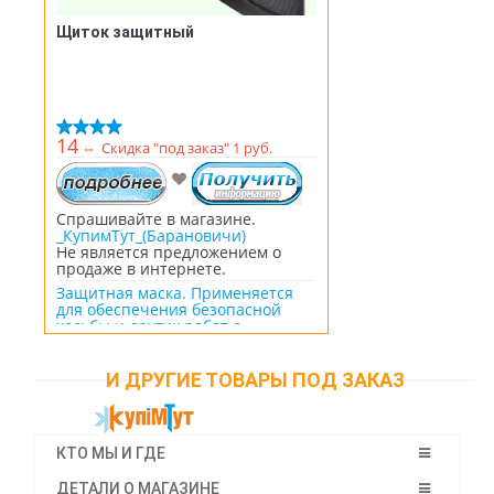
Щиток защитный
14
⇔
Скидка "под заказ" 1 руб.
Спрашивайте в магазине.
_КупимТут_(Барановичи)
Не является предложением о
продаже в интернете.
Защитная маска. Применяется
для обеспечения безопасной
косьбы и других работ с
использованием бензинового
или электрического триммера.
Защищает лицо от попадания
И ДРУГИЕ ТОВАРЫ ПОД ЗАКАЗ
различных предметов при
работах по уходу за земельными
участками. В комплекте
дополнительная защитная
КТО МЫ И ГДЕ
пластина из оргстекла.
ДЕТАЛИ О МАГАЗИНЕ