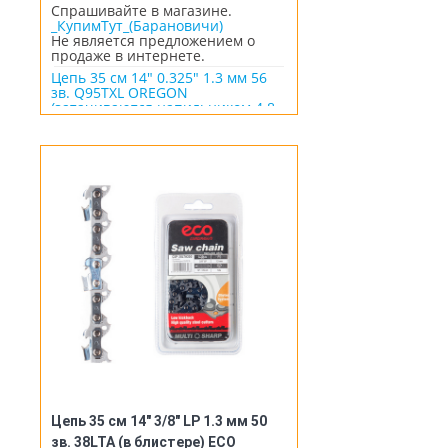
Спрашивайте в магазине.
_КупимТут_(Барановичи)
Не является предложением о
продаже в интернете.
Цепь 35 см 14" 0.325" 1.3 мм 56
зв. Q95TXL OREGON
(затачиваются напильником 4.8
мм, для проф. интенсивного
использования) (Q95TXL056E)
Цепь 35 см 14" 3/8" LP 1.3 мм 50
зв. 38LTA (в блистере) ECO