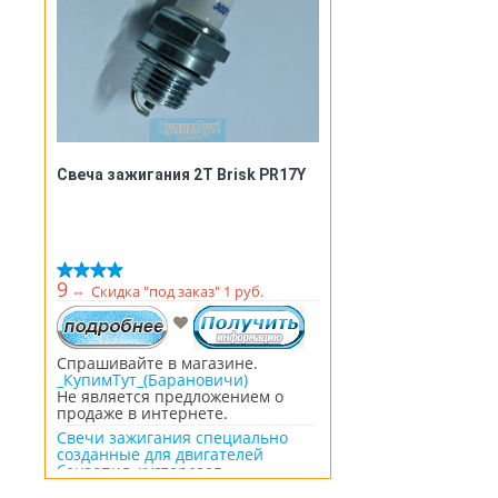
Свеча зажигания 2T Brisk PR17Y
9
⇔
Скидка "под заказ" 1 руб.
Спрашивайте в магазине.
_КупимТут_(Барановичи)
Не является предложением о
продаже в интернете.
Свечи зажигания специально
созданные для двигателей
бензопил, кусторезов,
газонокосилок. Чехия