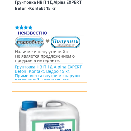
Грунтовка НВ П 1Д Alpina EXPERT
Beton -Kontakt 15 кг
неизвестно
Наличие и цену уточняйте
Не является предложением о
продаже в интернете.
Грунтовка НВ П 1Д Alpina EXPERT
Beton -Kontakt. Ведро 15 кг.
Применяется внутри и снаружи
помещений. Специальная
грунтовка с минеральным
наполнителем для лучшего
сцепления поверхности со
штукатурками или шпатлевками
(улучшается адгезия материалов
к бетону). Обычно грунтовка
Beton -Kontakt применяется как
предварительное шереховатое
покрытие перед нанесением
армирующих клеевых составов.