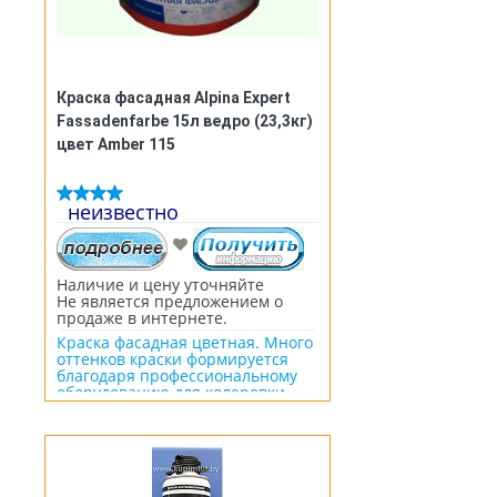
кровельную краску оттенка
"Шоколад". Зелёная краска самая
дорогая и чаще лишь под заказ.
Краска фасадная Alpina Expert
Fassadenfarbe 15л ведро (23,3кг)
цвет Amber 115
неизвестно
Наличие и цену уточняйте
Не является предложением о
продаже в интернете.
Краска фасадная цветная. Много
оттенков краски формируется
благодаря профессиональному
оборудованию для колеровки.
Краска Alpina Expert
Fassadenfarbe чрезвычайно
устойчива к атмосферным
воздействиям. Состав
специально разработан для
устойчивости наружных