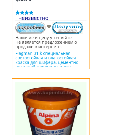
неизвестно
Наличие и цену уточняйте
Не является предложением о
продаже в интернете.
Flagman 31 k специальная
светостойкая и влагостойкая
краска для шифера, цементно-
песчаной черепицы и для
оштукатуренных и бетонных
поверхностей. В состав краски
для крыши Flagman 31 k входит
специальный антисептик,
который препятствует
образованию мха и грибковых
бактерий. Специальная
суспензия пигментов кровельной
краски разработана из
светостойких компонентов, что
препятствует изменению цвета
длительное время. В продаже в
Барановичах краска для крыши и
цоколя нескольких оттенков.
Самая низкая цена на