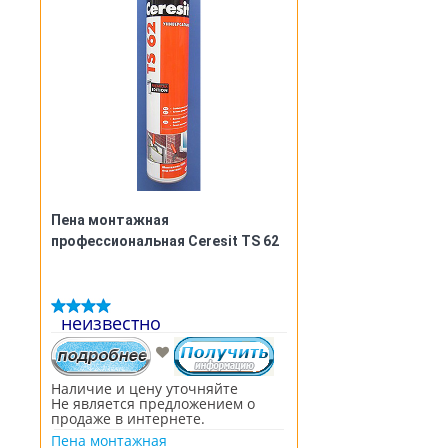
декоративно красочных
покрытий. Благодаря широкой
цветовой гамме Краска Alpina
Expert Fassadenfarbe может
использоваться для различных
строений с интересными
цветовыми решениями. У нас
можно заказать различные
оттенки, выбрав цвет краски по
каталогу Caparol в интернете. А в
Барановичах мы можем
доставить вам специальный
пробник для выбора оттенков
краски.
Пена монтажная
профессиональная Ceresit TS 62
неизвестно
Наличие и цену уточняйте
Не является предложением о
продаже в интернете.
Пена монтажная