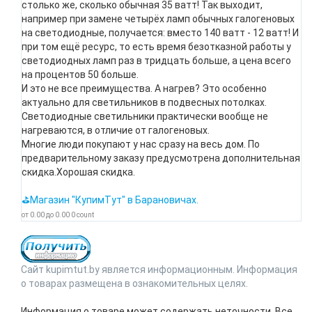
столько же, сколько обычная 35 ватт! Так выходит,
например при замене четырёх ламп обычных галогеновых
на светодиодные, получается: вместо 140 ватт - 12 ватт! И
при том ещё ресурс, то есть время безотказной работы у
светодиодных ламп раз в тридцать больше, а цена всего
на процентов 50 больше.
И это не все преимущества. А нагрев? Это особенно
актуально для светильников в подвесных потолках.
Светодиодные светильники практически вообще не
нагреваются, в отличие от галогеновых.
Многие люди покупают у нас сразу на весь дом. По
предварительному заказу предусмотрена дополнительная
скидка.Хорошая скидка.
⛳Магазин "КупимТут" в Барановичах.
от
0.00
до
0.00
0
count
Сайт kupimtut.by является информационным. Информация
о товарах размещена в ознакомительных целях.
Информация о товаре может содержать неточности. Все