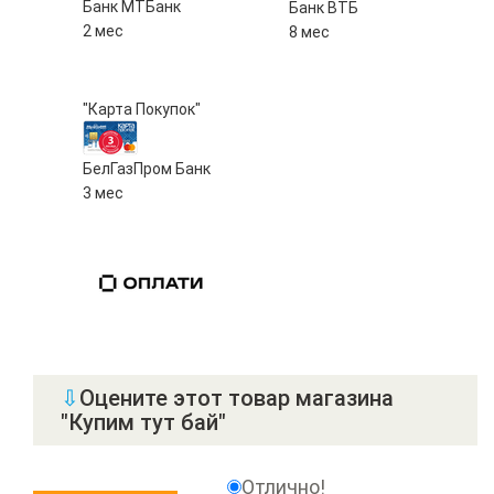
Банк МТБанк
Банк ВТБ
2 мес
8 мес
"Карта Покупок"
БелГазПром Банк
3 мес
⇩
Оцените этот товар магазина
"Купим тут бай"
Отлично!