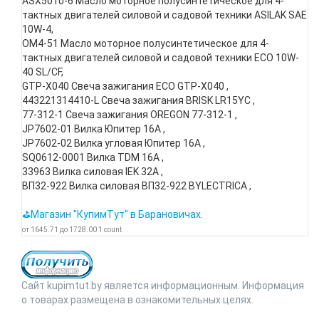
ASX5010-6 Масло моторное полусинтетическое для 4-
тактных двигателей силовой и садовой техники ASILAK SAE
10W-4,
OM4-51 Масло моторное полусинтетическое для 4-
тактных двигателей силовой и садовой техники ECO 10W-
40 SL/CF,
GTP-X040 Свеча зажигания ECO GTP-X040 ,
443221314410-L Свеча зажигания BRISK LR15YC ,
77-312-1 Свеча зажигания OREGON 77-312-1 ,
JP7602-01 Вилка Юпитер 16А ,
JP7602-02 Вилка угловая Юпитер 16А ,
SQ0612-0001 Вилка TDM 16A ,
33963 Вилка силовая IEK 32А ,
ВП32-922 Вилка силовая ВП32-922 BYLECTRICA ,
⛳Магазин "КупимТут" в Барановичах.
от
1645.71
до
1728.00
1
count
Сайт kupimtut.by является информационным. Информация
о товарах размещена в ознакомительных целях.