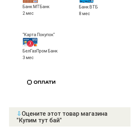
Банк МТБанк
Банк ВТБ
2 мес
8 мес
"Карта Покупок"
БелГазПром Банк
3 мес
⇩
Оцените этот товар магазина
"Купим тут бай"