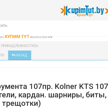
сить
КУПИМ ТУТ
ЗИН
♥БАРАНОВИЧИ♥
Е ПРИНАДЛЕЖНОСТИ
В
НАЗАД
румента 107пр. Kolner KTS 10
тели, кардан. шарниры, биты,
трещотки)