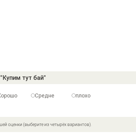
"Купим тут бай"
Хорошо
Средне
плохо
шей оценки (выберите из четырёх вариантов).