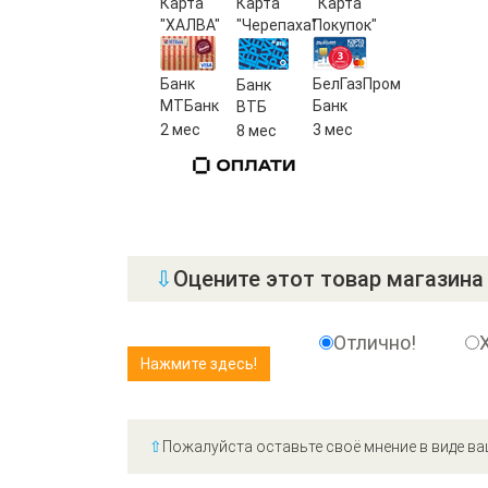
Карта
Карта
"Карта
"ХАЛВА"
"Черепаха"
Покупок"
Банк
БелГазПром
Банк
МТБанк
Банк
ВТБ
2 мес
3 мес
8 мес
⇩
Оцените этот товар магазина 
Отлично!
⇧
Пожалуйста оставьте своё мнение в виде ва