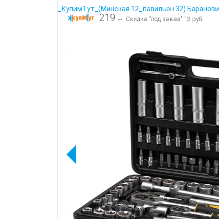
_КупимТут_(Минская 12_павильон 32) Баранови
219
⇔
Скидка "под заказ" 13 руб.