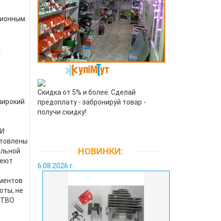
ционным.
.
Скидка от 5% и более. Сделай
ирокий
предоплату - забронируй товар -
получи скидку!
 И
товлены
НОВИНКИ:
альной
меют
6.08.2026 г.
ментов
оты, не
СТВО