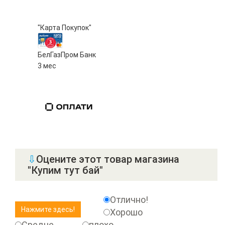
"Карта Покупок"
БелГазПром Банк
3 мес
⇩
Оцените этот товар магазина
"Купим тут бай"
Отлично!
Хорошо
Средне
плохо