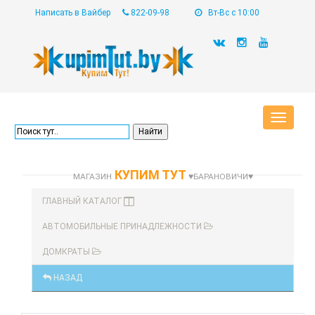
Написать в Вайбер
822-09-98
Вт-Вс с 10:00
Toggle
navigat
КУПИМ ТУТ
МАГАЗИН
♥БАРАНОВИЧИ♥
ГЛАВНЫЙ КАТАЛОГ
АВТОМОБИЛЬНЫЕ ПРИНАДЛЕЖНОСТИ
ДОМКРАТЫ
НАЗАД