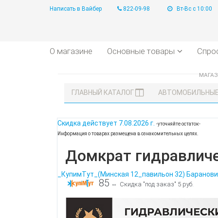
Написать в Вайбер
822-09-98
Вт-Вс с 10:00
О магазине
Основные товары
Спро
МАГА
ГЛАВНЫЙ КАТАЛОГ
АВТОМОБИЛЬНЫ
Скидка действует
7.08.2026 г.
-уточняйте остаток-
Информация о товарах размещена в ознакомительных целях.
Домкрат гидравличес
_КупимТут_(Минская 12_павильон 32) Баранови
85
⇔
Скидка "под заказ" 5 руб.