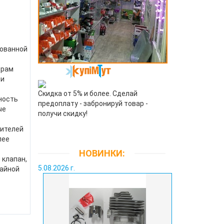
рованной
орам
ми
Скидка от 5% и более. Сделай
ность
предоплату - забронируй товар -
ые
получи скидку!
дителей
лее
НОВИНКИ:
 клапан,
5.08.2026 г.
айной
.