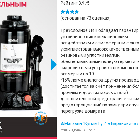
Рейтинг
3.9
/5
(основан на
73
оценках)
Трёхслойное ЛКП обладает гаранти
устойчивостью к механическим
воздействиям и атмосферным факт
укомплектован высококачественны
резиновыми уплотнителями,
обеспечивающими полную герметич
гидросистемы устройства компактн
размеры и на 10
•15% легче аналогов других произво
(достигается за счёт применения бо
прочных и дорогих марок стали)
дополнительный предохранительный
предотвращающий поломку при случ
перегрузке домкрата
⛳Магазин "КупимТут" в Барановичах
от
80.70
до
84.74
1
count