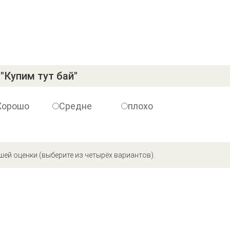
"Купим тут бай"
Хорошо
Средне
плохо
шей оценки (выберите из четырёх вариантов).