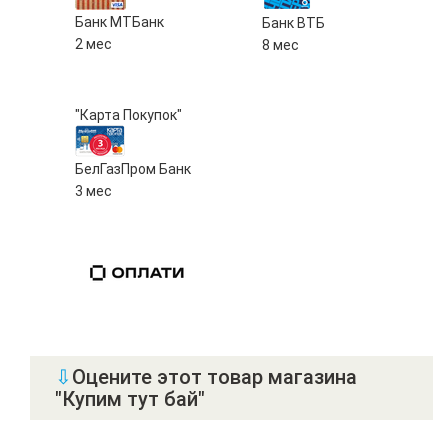
Банк МТБанк
Банк ВТБ
2 мес
8 мес
"Карта Покупок"
БелГазПром Банк
3 мес
⇩
Оцените этот товар магазина
"Купим тут бай"