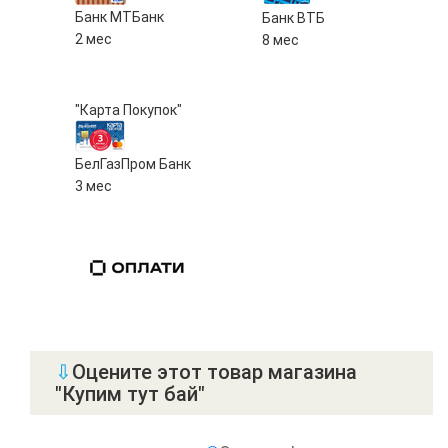
Банк МТБанк
Банк ВТБ
2 мес
8 мес
"Карта Покупок"
БелГазПром Банк
3 мес
⇩
Оцените этот товар магазина
"Купим тут бай"