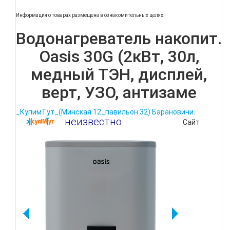
Информация о товарах размещена в ознакомительных целях.
Водонагреватель накопит.
Oasis 30G (2кВт, 30л,
медный ТЭН, дисплей,
верт, УЗО, антизаме
_КупимТут_(Минская 12_павильон 32) Барановичи.
неизвестно
Сайт