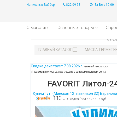
Написать в Вайбер
822-09-98
Вт-Вс с 10:00
О магазине
Основные товары
Спро
МАГА
ГЛАВНЫЙ КАТАЛОГ
МАСЛА, ГЕРМЕТИК
Скидка действует
7.08.2026 г.
-уточняйте остаток-
Информация о товарах размещена в ознакомительных целях.
FAVORIT Литол-24
_КупимТут_(Минская 12_павильон 32) Баранови
110
⇔
Скидка "под заказ" 7 руб.