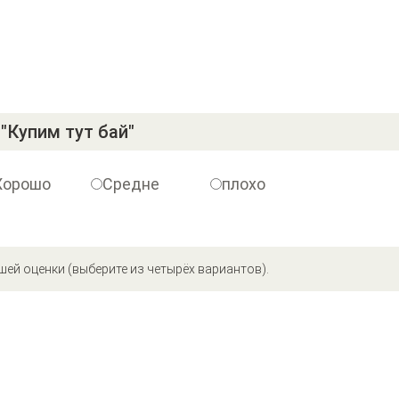
"Купим тут бай"
Хорошо
Средне
плохо
шей оценки (выберите из четырёх вариантов).