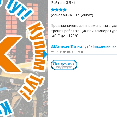
Рейтинг
3.9
/5
(основан на
68
оценках)
Предназначена для применения в уз
трения работающих при температуре
•40°С до +120°С.
⛳Магазин "КупимТут" в Барановичах
от
104.34
до
109.56
1
count