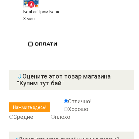
БелГазПром Банк
3 мес
⇩
Оцените этот товар магазина
"Купим тут бай"
Отлично!
Хорошо
Средне
плохо