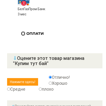
БелГазПром Банк
3 мес
⇩
Оцените этот товар магазина
"Купим тут бай"
Отлично!
Хорошо
Средне
плохо