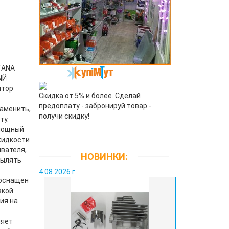
.
TANA
ЫЙ
ятор
Скидка от 5% и более. Сделай
предоплату - забронируй товар -
заменить,
получи скидку!
ту.
мощный
жидкости
вателя,
НОВИНКИ:
пылять
4.08.2026 г.
оснащен
вкой
ия на
ляет