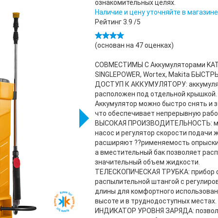
ознакомительных целях.
Наличие и цену уточняйте в магазине
Рейтинг
3.9
/5
(основан на
47
оценках)
СОВМЕСТИМЫ C Аккумуляторами KA
SINGLEPOWER, Wortex, Makita БЫСТР
ДОСТУП К АККУМУЛЯТОРУ: аккумул
расположен под отдельной крышкой.
Аккумулятор можно быстро снять и 
что обеспечивает непрерывную рабо
ВЫСОКАЯ ПРОИЗВОДИТЕЛЬНОСТЬ: 
насос и регулятор скорости подачи 
расширяют ??рименяемость опрыски
а вместительный бак позволяет рас
значительный объем жидкости.
ТЕЛЕСКОПИЧЕСКАЯ ТРУБКА: прибор 
распылительной штангой с регулиро
длины для комфортного использован
высоте и в труднодоступных местах.
ИНДИКАТОР УРОВНЯ ЗАРЯДА: позво