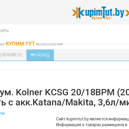
сить
КУПИМ ТУТ
ЗИН
♥БАРАНОВИЧИ♥
ДОВАНИЕ
НАЗАД
м. Kolner KCSG 20/18ВРM (20
ь с акк.Katana/Makita, 3,6л/м
чи.
Сайт kupimtut.by является информа
Информация о товарах размещена в