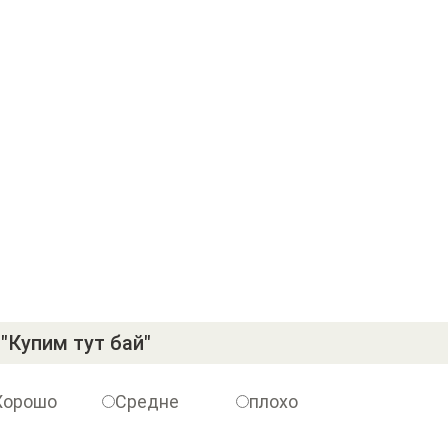
"Купим тут бай"
Хорошо
Средне
плохо