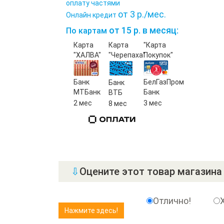
оплату частями
от 3 р./мес.
Онлайн кредит
от 15 р. в месяц:
По картам
Карта
Карта
"Карта
"ХАЛВА"
"Черепаха"
Покупок"
Банк
БелГазПром
Банк
МТБанк
Банк
ВТБ
2 мес
3 мес
8 мес
⇩
Оцените этот товар магазина 
Отлично!