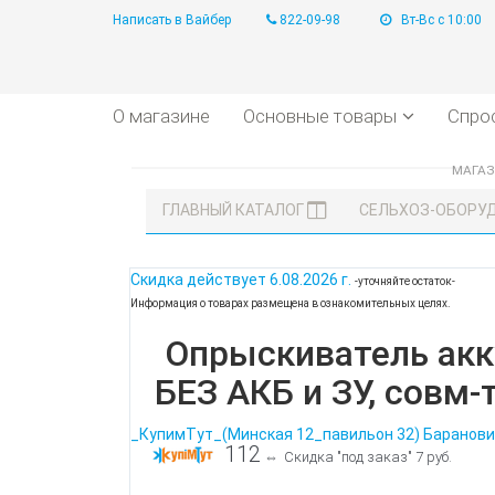
Написать в Вайбер
822-09-98
Вт-Вс с 10:00
О магазине
Основные товары
Спро
МАГА
ГЛАВНЫЙ КАТАЛОГ
СЕЛЬХОЗ-ОБОРУ
Скидка действует
6.08.2026 г.
-уточняйте остаток-
Информация о товарах размещена в ознакомительных целях.
Опрыскиватель акку
БЕЗ АКБ и ЗУ, совм-т
_КупимТут_(Минская 12_павильон 32) Баранови
112
⇔
Скидка "под заказ" 7 руб.