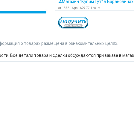
⛳Магазин "КупимТут" в Барановичах
от
1552.16
до
1629.77
1
count
формация о товарах размещена в ознакомительных целях.
ти. Все детали товара и сделки обсуждаются при заказе в магаз