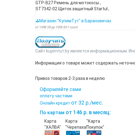
GTP-B27 Ремень для мотокосы ,
ST7342-02 Щиток защитный Startul ,
⛳Магазин "КупимТут" в Барановичах.
от
1008.38
до
1058.80
1
count
Сайт kupimtut.by является информационным. Ин
Информация о товаре может содержать неточнос
Привоз товаров 2-3 раза в неделю.
Оформляйте сами
оплату частями
от 32 р./мес.
Онлайн кредит
от 146 р. в месяц:
По картам
Карта
Карта
"Карта
"ХАЛВА"
"Черепаха"
Покупок"