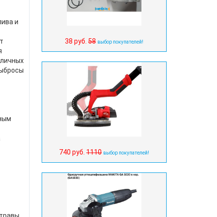
ива и
38 руб.
58
т
выбор покупателей!
я
зличных
выбросы
зным
а
740 руб.
1110
выбор покупателей!
травы.