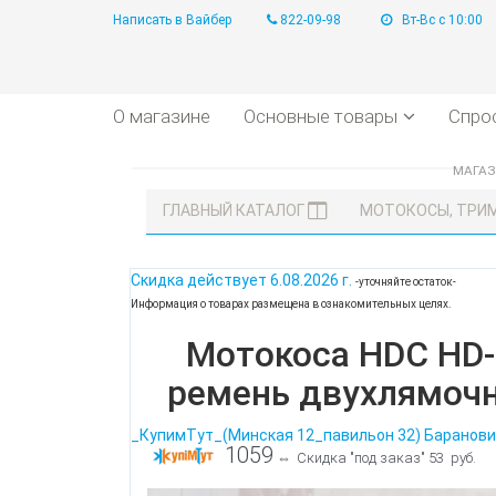
Написать в Вайбер
822-09-98
Вт-Вс с 10:00
О магазине
Основные товары
Спро
МАГА
ГЛАВНЫЙ КАТАЛОГ
МОТОКОСЫ, ТРИ
Скидка действует
6.08.2026 г.
-уточняйте остаток-
Информация о товарах размещена в ознакомительных целях.
Мотокоса HDC HD-B2
ремень двухлямочны
_КупимТут_(Минская 12_павильон 32) Баранови
1059
⇔
Скидка "под заказ" 53 руб.