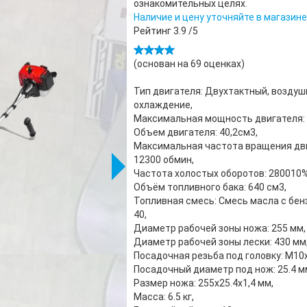
ознакомительных целях.
Наличие и цену уточняйте в магазине
Рейтинг
3.9
/5
(основан на
69
оценках)
Тип двигателя: Двухтактный, воздуш
охлаждение,
Максимальная мощность двигателя: 
Объем двигателя: 40,2см3,
Максимальная частота вращения дв
12300 обмин,
Частота холостых оборотов: 280010%
Объём топливного бака: 640 см3,
Топливная смесь: Смесь масла с бен
40,
Диаметр рабочей зоны ножа: 255 мм,
Диаметр рабочей зоны лески: 430 мм
Посадочная резьба под головку: М10х
Посадочный диаметр под нож: 25.4 м
Размер ножа: 255x25.4x1,4 мм,
Масса: 6.5 кг,