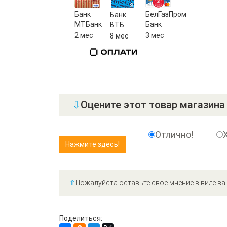
Банк
БелГазПром
Банк
МТБанк
Банк
ВТБ
2 мес
3 мес
8 мес
⇩
Оцените этот товар магазина 
Отлично!
⇧
Пожалуйста оставьте своё мнение в виде ва
Поделиться: