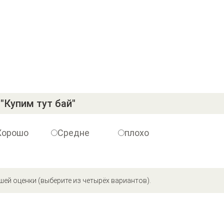
"Купим тут бай"
Хорошо
Средне
плохо
шей оценки (выберите из четырёх вариантов).