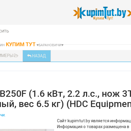
сить
КУПИМ ТУТ
ЗИН
♥БАРАНОВИЧИ♥
ММЕРЫ
НАЗАД
50F (1.6 кВт, 2.2 л.с., нож 3Т
й, вес 6.5 кг) (HDC Equipmen
чи.
Сайт kupimtut.by является информа
Информация о товарах размещена в