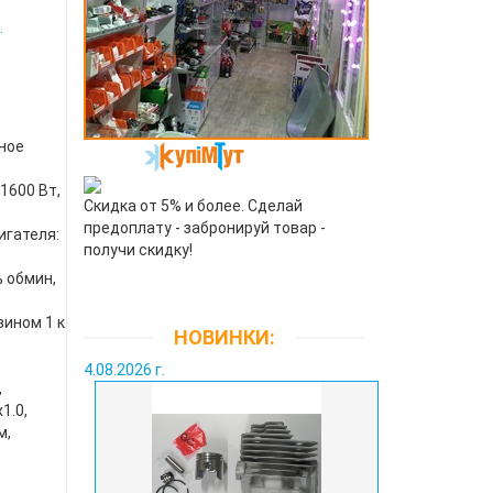
.
ное
1600 Вт,
Скидка от 5% и более. Сделай
предоплату - забронируй товар -
игателя:
получи скидку!
 обмин,
зином 1 к
НОВИНКИ:
4.08.2026 г.
,
1.0,
м,