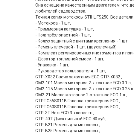
Она оснащена качественным двигателем, что д
любителей садоводства.
Точная копия мотокосы STIHL FS250. Все детал
- Мотокоса - 1 шт,
- Триммерная катушка - 1 шт,
- Нож трёхлопастной - 1 шт,
- Кожух защитный с винтами крепления - 1 шт,
- Ремень плечевой - 1 шт. (двухплечный),
- Комплект регулировочных инструментов и прин
- Дозатор топливной смеси - 1 шт,
- Упаковка - 1 шт,
- Руководство пользователя - 1 шт,
GTP-X032 Свеча зажигания ECO GTP-X032 ,
OM2-101 Масло моторное 2-х тактное ECO 0.1 л ,
OM2-125 Масло моторное 2-х тактное ECO 0.25 л 
OM2-21 Масло моторное 2-х тактное ECO 1 л ,
GTPTC55S011B Головка триммерная ECO ,
GTPTC60S011B Головка триммерная ECO ,
GTP-3T Нож ECO 3-хлопастн.,
GTP-40T Диск пильный ECO 40 зуб.,
GTP-B21 Ремень для мотокосы ,
GTP-B25 Ремень для мотокосы ,