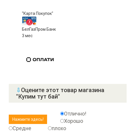
"Карта Покупок"
БелГазПром Банк
3 мес
⇩
Оцените этот товар магазина
"Купим тут бай"
Отлично!
Хорошо
Средне
плохо