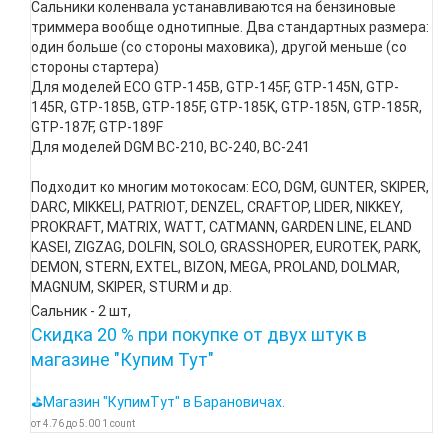
Сальники коленвала устанавливаются на бензиновые
триммера вообще однотипные. Два стандартных размера:
один больше (со стороны маховика), другой меньше (со
стороны стартера)
Для моделей ECO GTP-145B, GTP-145F, GTP-145N, GTP-
145R, GTP-185B, GTP-185F, GTP-185K, GTP-185N, GTP-185R,
GTP-187F, GTP-189F
Для моделей DGM BC-210, BC-240, BC-241
Подходит ко многим мотокосам: ECO, DGM, GUNTER, SKIPER,
DARC, MIKKELI, PATRIOT, DENZEL, CRAFTOP, LIDER, NIKKEY,
PROKRAFT, MATRIX, WATT, CATMANN, GARDEN LINE, ELAND
KASEI, ZIGZAG, DOLFIN, SOLO, GRASSHOPER, EUROTEK, PARK,
DEMON, STERN, EXTEL, BIZON, MEGA, PROLAND, DOLMAR,
MAGNUM, SKIPER, STURM и др.
Сальник - 2 шт,
Скидка 20 % при покупке от двух штук в
магазине "Купим Тут"
⛳Магазин "КупимТут" в Барановичах.
от
4.76
до
5.00
1
count