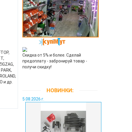
FTOP,
Скидка от 5% и более. Сделай
T,
предоплату - забронируй товар -
ZIGZAG,
получи скидку!
 PARK,
PROLAND,
 и др.
НОВИНКИ:
5.08.2026 г.
.