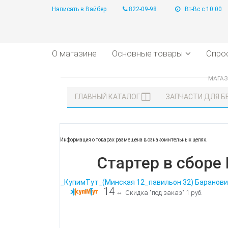
Написать в Вайбер
822-09-98
Вт-Вс с 10:00
О магазине
Основные товары
Спро
МАГА
ГЛАВНЫЙ КАТАЛОГ
ЗАПЧАСТИ ДЛЯ 
Информация о товарах размещена в ознакомительных целях.
Стартер в сборе
_КупимТут_(Минская 12_павильон 32) Баранови
14
⇔
Скидка "под заказ" 1 руб.