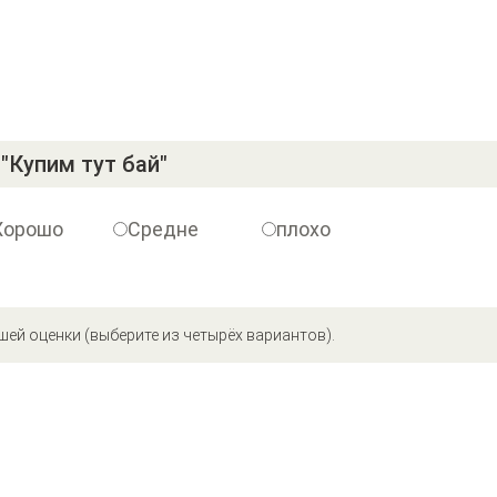
"Купим тут бай"
Хорошо
Средне
плохо
шей оценки (выберите из четырёх вариантов).