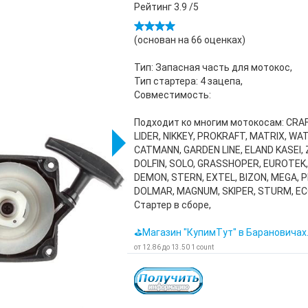
Рейтинг
3.9
/5
(основан на
66
оценках)
Тип: Запасная часть для мотокос,
Тип стартера: 4 зацепа,
Совместимость:
Подходит ко многим мотокосам: CRA
LIDER, NIKKEY, PROKRAFT, MATRIX, WAT
CATMANN, GARDEN LINE, ELAND KASEI, 
DOLFIN, SOLO, GRASSHOPER, EUROTEK,
DEMON, STERN, EXTEL, BIZON, MEGA, 
DOLMAR, MAGNUM, SKIPER, STURM, ECO
Стартер в сборе,
⛳Магазин "КупимТут" в Барановичах
от
12.86
до
13.50
1
count