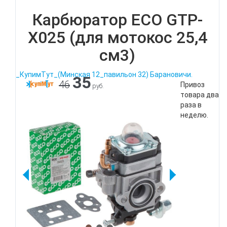
Карбюратор ECO GTP-
X025 (для мотокос 25,4
см3)
_КупимТут_(Минская 12_павильон 32) Барановичи.
35
46
Привоз
руб.
товара два
раза в
неделю.