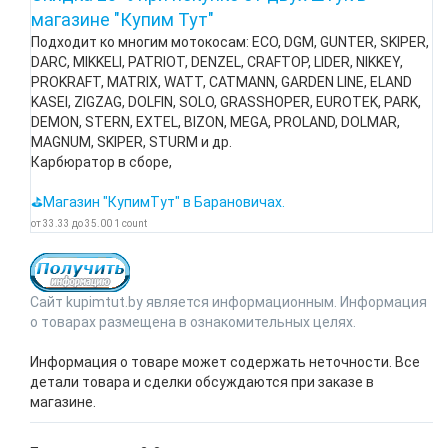
магазине "Купим Тут"
Подходит ко многим мотокосам: ECO, DGM, GUNTER, SKIPER,
DARC, MIKKELI, PATRIOT, DENZEL, CRAFTOP, LIDER, NIKKEY,
PROKRAFT, MATRIX, WATT, CATMANN, GARDEN LINE, ELAND
KASEI, ZIGZAG, DOLFIN, SOLO, GRASSHOPER, EUROTEK, PARK,
DEMON, STERN, EXTEL, BIZON, MEGA, PROLAND, DOLMAR,
MAGNUM, SKIPER, STURM и др.
Карбюратор в сборе,
⛳Магазин "КупимТут" в Барановичах.
от
33.33
до
35.00
1
count
Сайт kupimtut.by является информационным. Информация
о товарах размещена в ознакомительных целях.
Информация о товаре может содержать неточности. Все
детали товара и сделки обсуждаются при заказе в
магазине.