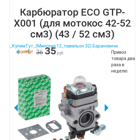
Карбюратор ECO GTP-
X001 (для мотокос 42-52
см3) (43 / 52 см3)
_КупимТут_(Минская 12_павильон 32) Барановичи.
35
36
Привоз
руб.
товара два
раза в
неделю.