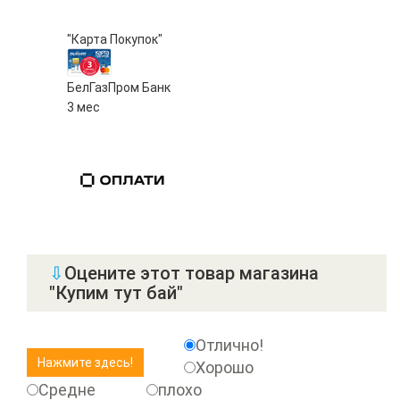
"Карта Покупок"
БелГазПром Банк
3 мес
⇩
Оцените этот товар магазина
"Купим тут бай"
Отлично!
Хорошо
Средне
плохо