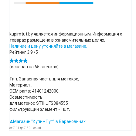
kupimtut.by является информационным. Информация о
товарах размещена в ознакомительных целях.
Наличие и цену уточняйте в магазине.
Рейтинг
3.9
/5
(основан на
65
оценках)
Тип: Запасная часть для мотокос,
Материал: ,
OEM parts: 41401242800,
Совместимость:
для мотокос STIHL FS384555
фильтрующий элемент - 1шт,
⛳Магазин "КупимТут" в Барановичах.
от
7.14
до
7.50
1
count