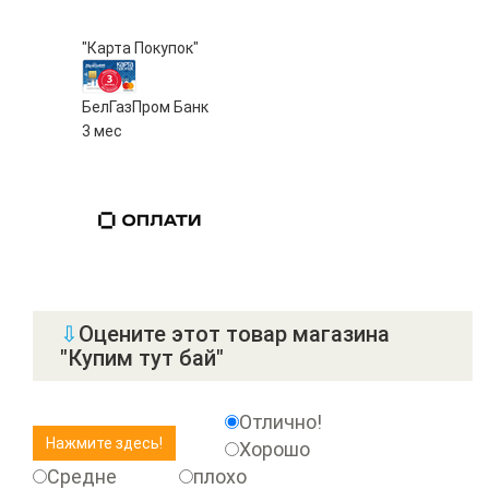
"Карта Покупок"
БелГазПром Банк
3 мес
⇩
Оцените этот товар магазина
"Купим тут бай"
Отлично!
Хорошо
Средне
плохо