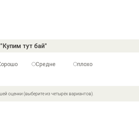
"Купим тут бай"
Хорошо
Средне
плохо
шей оценки (выберите из четырёх вариантов).