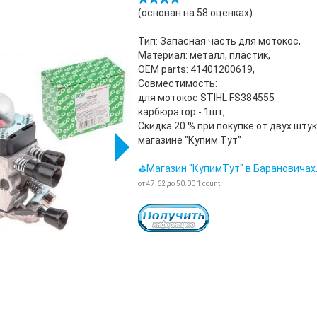
(основан на
58
оценках)
Тип: Запасная часть для мотокос,
Материал: металл, пластик,
OEM parts: 41401200619,
Совместимость:
для мотокос STIHL FS384555
карбюратор - 1шт,
Скидка 20 % при покупке от двух штук
магазине "Купим Тут"
⛳Магазин "КупимТут" в Барановичах
от
47.62
до
50.00
1
count