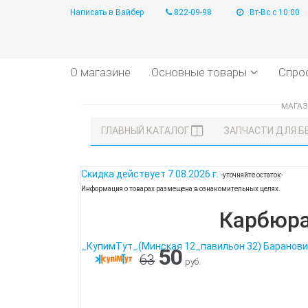
Написать в Вайбер
822-09-98
Вт-Вс с 10:00
О магазине
Основные товары
Спро
МАГА
ГЛАВНЫЙ КАТАЛОГ
ЗАПЧАСТИ ДЛЯ 
Скидка действует
7.08.2026 г.
-уточняйте остаток-
Информация о товарах размещена в ознакомительных целях.
Карбюра
_КупимТут_(Минская 12_павильон 32) Баранови
50
63
руб.