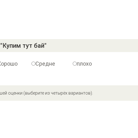
"Купим тут бай"
Хорошо
Средне
плохо
шей оценки (выберите из четырёх вариантов).