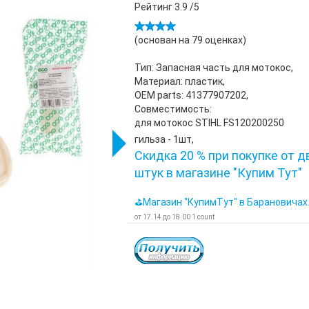
Рейтинг
3.9
/5
(основан на
79
оценках)
Тип: Запасная часть для мотокос,
Материал: пластик,
OEM parts: 41377907202,
Совместимость:
для мотокос STIHL FS120200250
гильза - 1шт,
Скидка 20 % при покупке от д
штук в магазине "Купим Тут"
⛳Магазин "КупимТут" в Барановичах
от
17.14
до
18.00
1
count