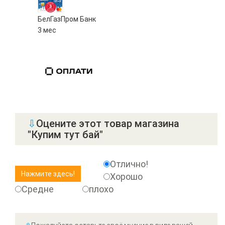
БелГазПром Банк
3 мес
⇩
Оцените этот товар магазина
"Купим тут бай"
Отлично!
Хорошо
Средне
плохо