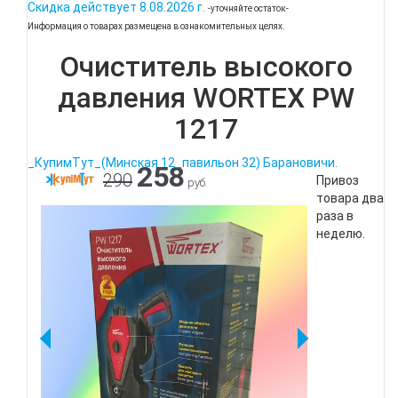
Скидка действует
8.08.2026 г.
-уточняйте остаток-
Информация о товарах размещена в ознакомительных целях.
Очиститель высокого
давления WORTEX PW
1217
_КупимТут_(Минская 12_павильон 32) Барановичи.
258
290
Привоз
руб.
товара два
раза в
неделю.