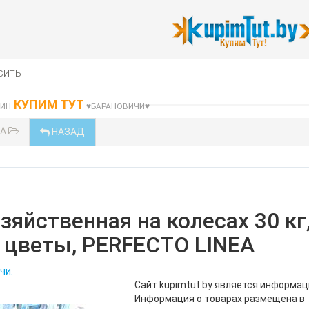
сить
КУПИМ ТУТ
ЗИН
♥БАРАНОВИЧИ♥
КА
НАЗАД
зяйственная на колесах 30 кг
 цветы, PERFECTO LINEA
чи.
Сайт kupimtut.by является информа
Информация о товарах размещена в