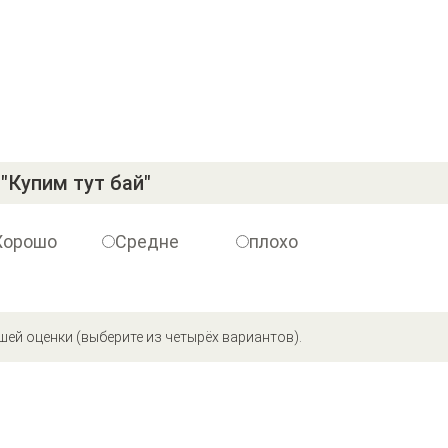
"Купим тут бай"
Хорошо
Средне
плохо
шей оценки (выберите из четырёх вариантов).