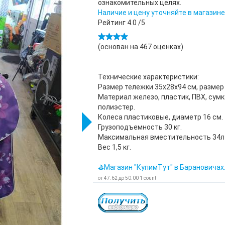
ознакомительных целях.
Наличие и цену уточняйте в магазине
Рейтинг
4.0
/5
(основан на
467
оценках)
Технические характеристики:
Размер тележки 35х28х94 см, размер
Материал железо, пластик, ПВХ, сумк
полиэстер.
Колеса пластиковые, диаметр 16 см.
Грузоподъемность 30 кг.
Максимальная вместительность 34л
Вес 1,5 кг.
⛳Магазин "КупимТут" в Барановичах
от
47.62
до
50.00
1
count