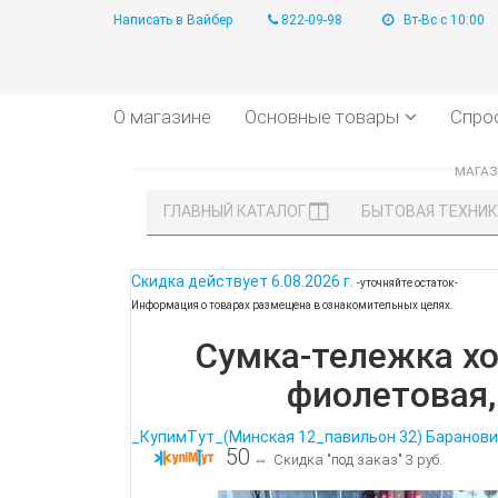
Написать в Вайбер
822-09-98
Вт-Вс с 10:00
О магазине
Основные товары
Спро
МАГА
ГЛАВНЫЙ КАТАЛОГ
БЫТОВАЯ ТЕХНИ
Скидка действует
6.08.2026 г.
-уточняйте остаток-
Информация о товарах размещена в ознакомительных целях.
Сумка-тележка хо
фиолетовая,
_КупимТут_(Минская 12_павильон 32) Баранови
50
⇔
Скидка "под заказ" 3 руб.