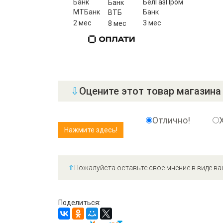
Банк
БелГазПром
Банк
МТБанк
Банк
ВТБ
2 мес
3 мес
8 мес
⇩
Оцените этот товар магазина 
Отлично!
⇧
Пожалуйста оставьте своё мнение в виде ва
Поделиться: