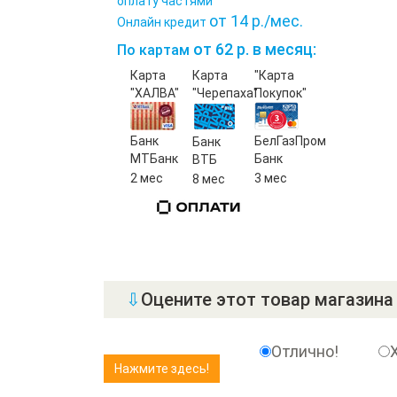
оплату частями
от 14 р./мес.
Онлайн кредит
от 62 р. в месяц:
По картам
Карта
Карта
"Карта
"ХАЛВА"
"Черепаха"
Покупок"
Банк
БелГазПром
Банк
МТБанк
Банк
ВТБ
2 мес
3 мес
8 мес
⇩
Оцените этот товар магазина 
Отлично!