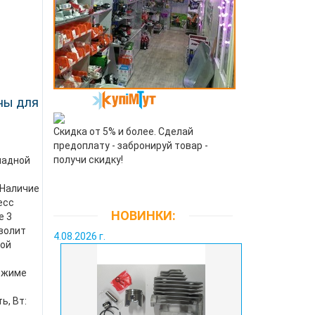
ны для
Скидка от 5% и более. Сделай
предоплату - забронируй товар -
получи скидку!
ладной
 Наличие
есс
НОВИНКИ:
е 3
волит
4.08.2026 г.
ной
режиме
, Вт: