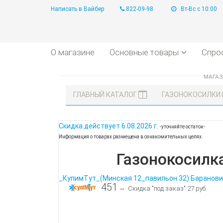
Написать в Вайбер
822-09-98
Вт-Вс с 10:00
О магазине
Основные товары
Спро
МАГА
ГЛАВНЫЙ КАТАЛОГ
ГАЗОНОКОСИЛКИ
Скидка действует
6.08.2026 г.
-уточняйте остаток-
Информация о товарах размещена в ознакомительных целях.
Газонокосилк
_КупимТут_(Минская 12_павильон 32) Баранови
451
⇔
Скидка "под заказ" 27 руб.