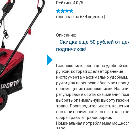
Рейтинг
4.0
/5
(основан на
684
оценках)
Описание:
Скидка ещё 50 рублей от це
подпичиков!
Газонокосилка оснащена удобной ск
ручкой, которая сделает хранение
инструмента максимально удобным.
ручки для переноски облегчает проц
перемещения газонокосилки. Наличи
регулировок высоты скашивания поз
выбрать оптимальную высоту газон
травы. Производительность кошения
составит примерно 5 соток в час в 
сбора травы в травосборник.
Номинальная потребляемая мощность