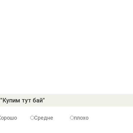
"Купим тут бай"
Хорошо
Средне
плохо