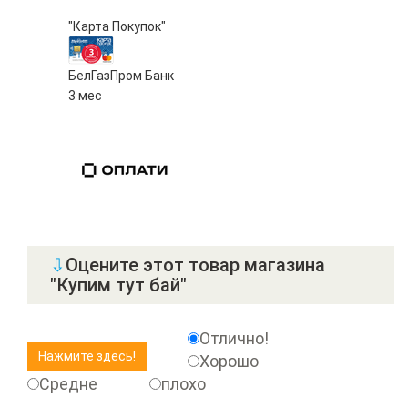
"Карта Покупок"
БелГазПром Банк
3 мес
⇩
Оцените этот товар магазина
"Купим тут бай"
Отлично!
Хорошо
Средне
плохо