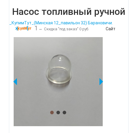
Насос топливный ручной
_КупимТут_(Минская 12_павильон 32) Барановичи.
1
Сайт
⇔
Скидка "под заказ" 0 руб.