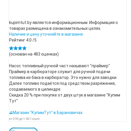
kupimtut.by является информационным. Информация о
товарах размещена в ознакомительных целях.
Наличие и цену уточняйте в магазине.
Рейтинг
4.0
/5
(основан на
483
оценках)
Насос топливный ручной част называют "праймер"
Праймер в карбюраторе служит для ручной подачи
топлива из бака в карбюратор. Это нужно для заводки.
Далее топливо подаётся под средством разряжения,
создаваемого в цилиндре.
Скидка 20 % при покупке от двух штук в магазине "Купим
Тут"
⛳Магазин "КупимТут" в Барановичах.
от
0.95
до
1.00
1
count