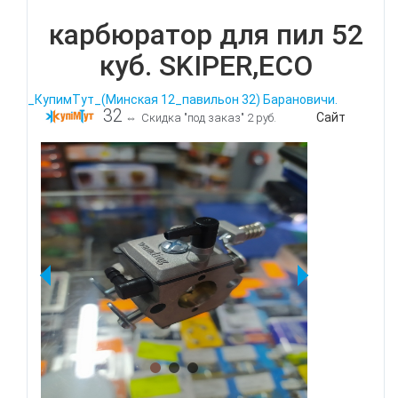
карбюратор для пил 52
куб. SKIPER,ECO
_КупимТут_(Минская 12_павильон 32) Барановичи.
32
Сайт
⇔
Скидка "под заказ" 2 руб.