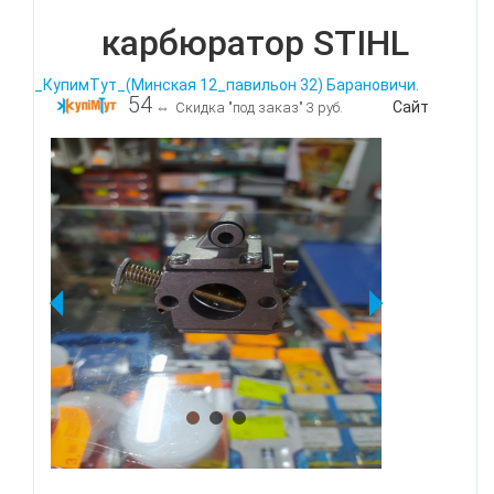
карбюратор STIHL
_КупимТут_(Минская 12_павильон 32) Барановичи.
54
Сайт
⇔
Скидка "под заказ" 3 руб.