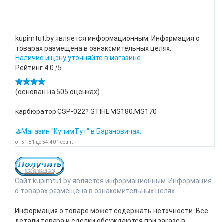
kupimtut.by является информационным. Информация о
товарах размещена в ознакомительных целях.
Наличие и цену уточняйте в магазине.
Рейтинг
4.0
/5
(основан на
505
оценках)
карбюратор CSP-022? STIHL:MS180,MS170
⛳Магазин "КупимТут" в Барановичах.
от
51.81
до
54.40
1
count
Сайт kupimtut.by является информационным. Информация
о товарах размещена в ознакомительных целях.
Информация о товаре может содержать неточности. Все
детали товара и сделки обсуждаются при заказе в