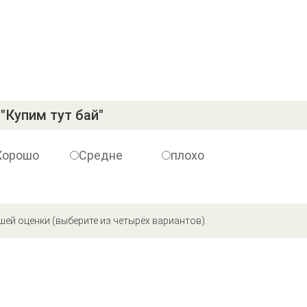
"Купим тут бай"
Хорошо
Средне
плохо
шей оценки (выберите из четырёх вариантов).