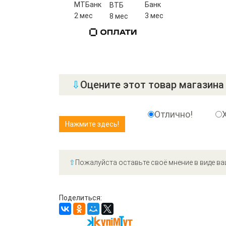
МТБанк
Банк
ВТБ
2 мес
3 мес
8 мес
⇩
Оцените этот товар магазина 
Отлично!
⇧
Пожалуйста оставьте своё мнение в виде ва
Поделиться: