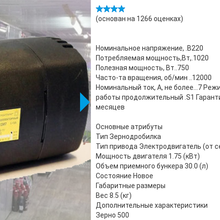
(основан на
1266
оценках)
Номинальное напряжение, .В220
Потребляемая мощность,Вт,.1020
Полезная мощность, Вт..750
Часто-та вращения, об/мин ..12000
Номинальный ток, А, не более...7 Реж
работы продолжительный .S1 Гаранти
месяцев
Основные атрибуты
Тип Зернодробилка
Тип привода Электродвигатель (от с
Мощность двигателя 1.75 (кВт)
Объем приемного бункера 30.0 (л)
Состояние Новое
Габаритные размеры
Вес 8.5 (кг)
Дополнительные характеристики
Зерно 500