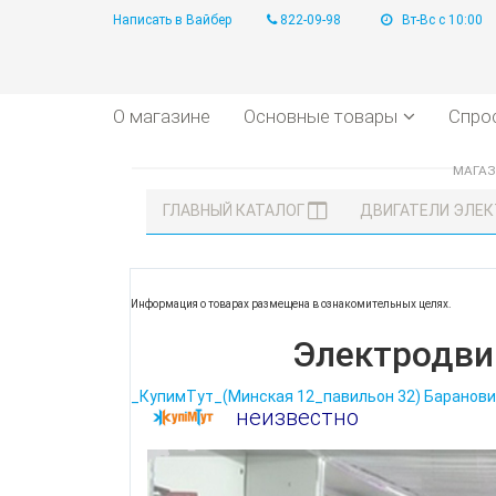
Написать в Вайбер
822-09-98
Вт-Вс с 10:00
О магазине
Основные товары
Спро
МАГА
ГЛАВНЫЙ КАТАЛОГ
ДВИГАТЕЛИ ЭЛЕ
Информация о товарах размещена в ознакомительных целях.
Электродви
_КупимТут_(Минская 12_павильон 32) Баранови
неизвестно