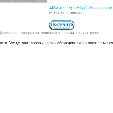
⛳Магазин "КупимТут" в Барановичах
от
149.33
до
156.80
0
count
формация о товарах размещена в ознакомительных целях.
ти. Все детали товара и сделки обсуждаются при заказе в магаз