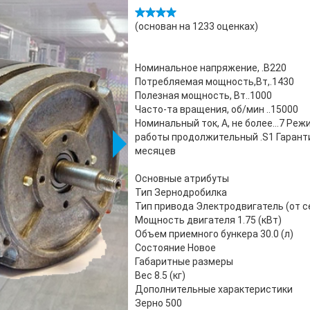
(основан на
1233
оценках)
Номинальное напряжение, .В220
Потребляемая мощность,Вт,.1430
Полезная мощность, Вт..1000
Часто-та вращения, об/мин ..15000
Номинальный ток, А, не более...7 Реж
работы продолжительный .S1 Гаранти
месяцев
Основные атрибуты
Тип Зернодробилка
Тип привода Электродвигатель (от с
Мощность двигателя 1.75 (кВт)
Объем приемного бункера 30.0 (л)
Состояние Новое
Габаритные размеры
Вес 8.5 (кг)
Дополнительные характеристики
Зерно 500