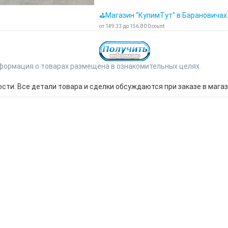
⛳Магазин "КупимТут" в Барановичах
от
149.33
до
156.80
0
count
формация о товарах размещена в ознакомительных целях.
ти. Все детали товара и сделки обсуждаются при заказе в магаз