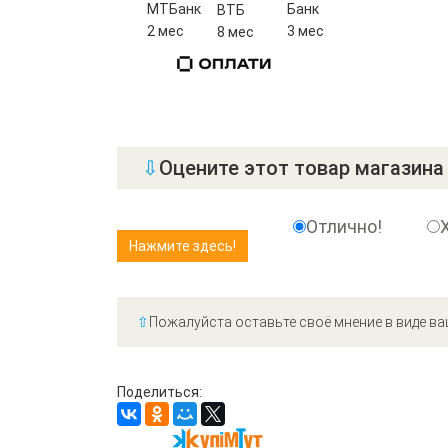
МТБанк
Банк
ВТБ
2 мес
3 мес
8 мес
⇩
Оцените этот товар магазина 
Отлично!
⇧
Пожалуйста оставьте своё мнение в виде ва
Поделиться: