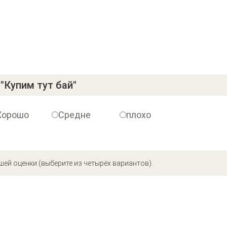
"Купим тут бай"
Хорошо
Средне
плохо
шей оценки (выберите из четырёх вариантов).