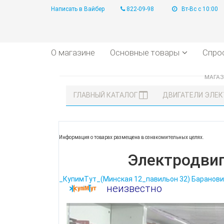
Написать в Вайбер
822-09-98
Вт-Вс с 10:00
О магазине
Основные товары
Спро
МАГА
ГЛАВНЫЙ КАТАЛОГ
ДВИГАТЕЛИ ЭЛЕ
Информация о товарах размещена в ознакомительных целях.
Электродвиг
_КупимТут_(Минская 12_павильон 32) Баранови
неизвестно