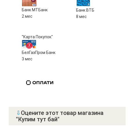
Банк МТБанк
Банк ВТБ
2 мес
8 мес
"Карта Покупок"
БелГазПром Банк
3 мес
⇩
Оцените этот товар магазина
"Купим тут бай"