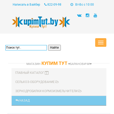
Написать в Вайбер
822-09-98
Вт-Вс с 10:00
Toggle
navigat
КУПИМ ТУТ
МАГАЗИН
♥БАРАНОВИЧИ♥
ГЛАВНЫЙ КАТАЛОГ
СЕЛЬХОЗ-ОБОРУДОВАНИЕ
ЗЕРНОДРОБИЛКИ КОРМОИЗМЕЛЬЧИТЕЛИ
НАЗАД