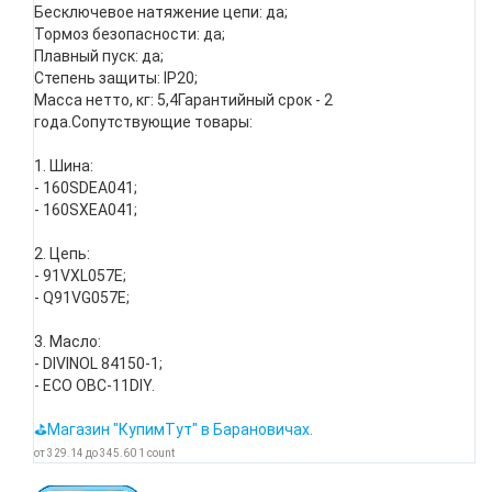
Бесключевое натяжение цепи: да;
Тормоз безопасности: да;
Плавный пуск: да;
Степень защиты: IP20;
Масса нетто, кг: 5,4Гарантийный срок - 2
года.Сопутствующие товары:
1. Шина:
- 160SDEA041;
- 160SXEA041;
2. Цепь:
- 91VXL057E;
- Q91VG057E;
3. Масло:
- DIVINOL 84150-1;
- ECO OBC-11DIY.
⛳Магазин "КупимТут" в Барановичах.
от
329.14
до
345.60
1
count