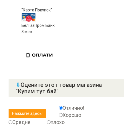
"Карта Покупок"
БелГазПром Банк
3 мес
⇩
Оцените этот товар магазина
"Купим тут бай"
Отлично!
Хорошо
Средне
плохо