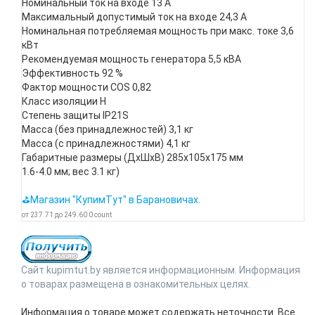
Номинальный ток на входе 13 А
Максимальный допустимый ток на входе 24,3 А
Номинальная потребляемая мощность при макс. токе 3,6
кВт
Рекомендуемая мощность генератора 5,5 кВА
Эффективность 92 %
Фактор мощности COS 0,82
Класс изоляции H
Степень защиты IP21S
Масса (без принадлежностей) 3,1 кг
Масса (с принадлежностями) 4,1 кг
Габаритные размеры (ДхШхВ) 285х105х175 мм
1.6-4.0 мм; вес 3.1 кг)
⛳Магазин "КупимТут" в Барановичах.
от
237.71
до
249.60
0
count
Сайт kupimtut.by является информационным. Информация
о товарах размещена в ознакомительных целях.
Информация о товаре может содержать неточности. Все