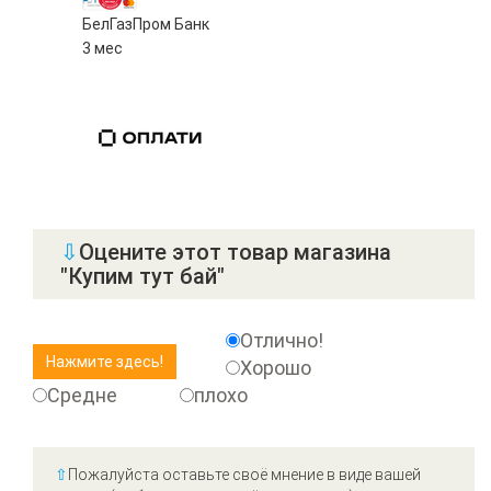
БелГазПром Банк
3 мес
⇩
Оцените этот товар магазина
"Купим тут бай"
Отлично!
Хорошо
Средне
плохо
⇧
Пожалуйста оставьте своё мнение в виде вашей