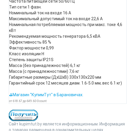
Частота питающей сети 50/60 Гц
Тип сети 1 фазн.
Номинальный ток на входе 16 А
Максимальный допустимый ток на входе 22,6 А
Номинальная потребляемая мощность при макс. токе 4,6
кВт
Рекомендуемая мощность генератора 6,5 кВА
Эффективность 85 %
Фактор мощности 0,99
Класс изоляции H
Степень защиты IP21S
Масса (без принадлежностей) 6,1 кг
Масса (с принадлежностями) 7,6 кг
Габаритные размеры (ДхШхВ) 330х130х220 мм
Гарантийный срок 12 месяцев диам. 1.6-5.0 мм; вес 6.1 кг)
⛳Магазин "КупимТут" в Барановичах.
от
618.67
до
649.60
0
count
Сайт kupimtut.by является информационным. Информация
о товарах размещена в ознакомительных целях.