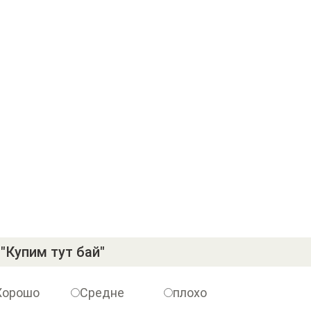
"Купим тут бай"
Хорошо
Средне
плохо