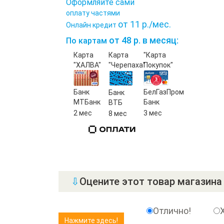
Оформляйте сами
оплату частями
от 11 р./мес.
Онлайн кредит
от 48 р. в месяц:
По картам
Карта
Карта
"Карта
"ХАЛВА"
"Черепаха"
Покупок"
Банк
БелГазПром
Банк
МТБанк
Банк
ВТБ
2 мес
3 мес
8 мес
⇩
Оцените этот товар магазина 
Отлично!