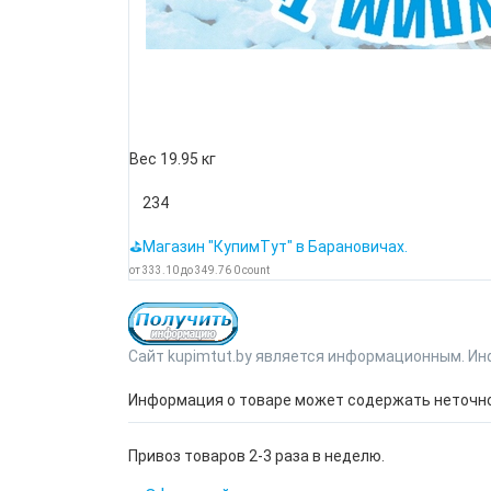
Вес 19.95 кг
234
⛳Магазин "КупимТут" в Барановичах.
от
333.10
до
349.76
0
count
Сайт kupimtut.by является информационным. Ин
Информация о товаре может содержать неточнос
Привоз товаров 2-3 раза в неделю.