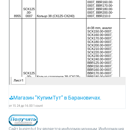
⛳Магазин "КупимТут" в Барановичах.
от
15.24
до
16.00
1
count
Сайт kupimtut.by является информационным. Информация