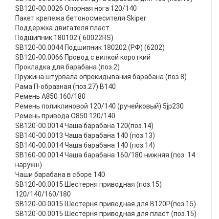
SB120-00.0026 Опорная нога 120/140
Пакет крепежа бетоносмесителя Skiper
Поддержка двигателя пласт.
Подшипник 180102 ( 60022RS)
SB120-00.0044 Подшипник 180202 (РФ) (6202)
SB120-00.0066 Провод с вилкой короткий
Прокладка для барабана (поз.2)
Пружина штурвала опрокидывания барабана (поз.8)
Рама П-образная (поз.27) B140
Ремень А850 160/180
Ремень поликлиновой 120/140 (ручейковый) 5jp230
Ремень привода О850 120/140
SB120-00.0014 Чаша барабана 120(поз.14)
SB140-00.0013 Чаша барабана 140 (поз.13)
SB140-00.0014 Чаша барабана 140 (поз.14)
SB160-00.0014 Чаша барабана 160/180 нижняя (поз. 14
наружн)
Чаши барабана в сборе 140
SB120-00.0015 Шестерня приводная (поз.15)
120/140/160/180
SB120-00.0015 Шестерня приводная для В120P(поз.15)
SB120-00.0015 Шестерня приводная для пласт (поз.15)