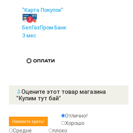
"Карта Покупок"
БелГазПром Банк
3 мес
⇩
Оцените этот товар магазина
"Купим тут бай"
Отлично!
Хорошо
Средне
плохо