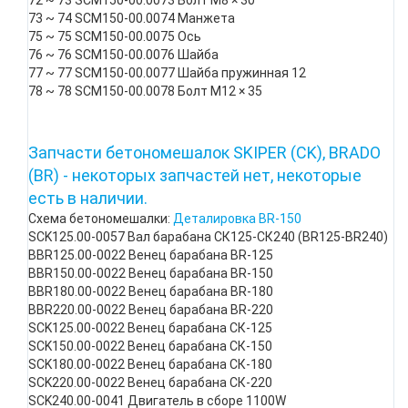
72 ~ 73 SCM150-00.0073 Болт М8 × 30
73 ~ 74 SCM150-00.0074 Манжета
75 ~ 75 SCM150-00.0075 Ось
76 ~ 76 SCM150-00.0076 Шайба
77 ~ 77 SCM150-00.0077 Шайба пружинная 12
78 ~ 78 SCM150-00.0078 Болт М12 × 35
Запчасти бетономешалок SKIPER (CK), BRADO
(BR) - некоторых запчастей нет, некоторые
есть в наличии.
Схема бетономешалки:
Деталировка BR-150
SCK125.00-0057 Вал барабана СК125-СК240 (BR125-BR240)
BBR125.00-0022 Венец барабана BR-125
BBR150.00-0022 Венец барабана BR-150
BBR180.00-0022 Венец барабана BR-180
BBR220.00-0022 Венец барабана BR-220
SCK125.00-0022 Венец барабана СК-125
SCK150.00-0022 Венец барабана СК-150
SCK180.00-0022 Венец барабана СК-180
SCK220.00-0022 Венец барабана СК-220
SCK240.00-0041 Двигатель в сборе 1100W